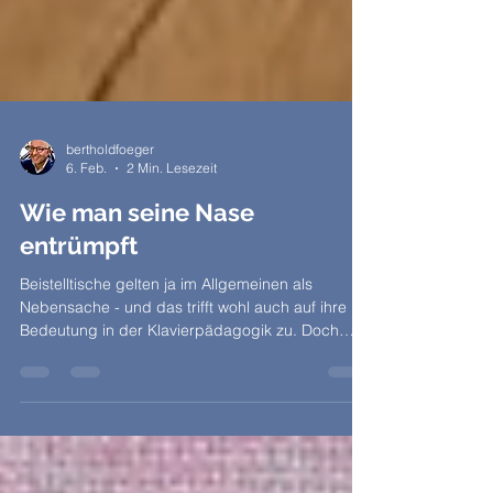
bertholdfoeger
6. Feb.
2 Min. Lesezeit
Wie man seine Nase
entrümpft
Beistelltische gelten ja im Allgemeinen als
Nebensache - und das trifft wohl auch auf ihre
Bedeutung in der Klavierpädagogik zu. Doch
wohin mit den Gläsern und Tassen, aus denen
sich meine Schüler laben? - Sie am Klavier
abzustellen, ist unvorstellbar. Weniger wegen des
Lacks, der im Falle meines 1988er Pleyel-Flügels
aus stressresistentem Kunstharz besteht, sondern